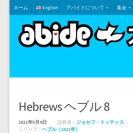
ホーム
English
アバイドについて
集会
コンテンツの下
ホワイトエレファント・パーティー
マタイ 19:10-12
Hebrews ヘブル 8
2021年5月9日
説教者：
ジョセフ・トッティス
シリーズ：
ヘブル（2021年）