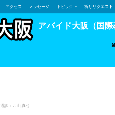
アクセス
メッセージ
トピック
祈りリクエスト
ルカ 7:36-50
聖餐式
アバイド大阪（国際
通訳：西山 真弓