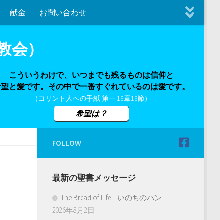
献金
お問い合わせ
教会）
こういうわけで、いつまでも残るものは信仰と
希望と愛です。その中で一番すぐれているのは愛です。
（コリント人への手紙 第一 13章13節）
希望は？
FOLLOW:
最新の聖書メッセージ
The Bread of Life – いのちのパン
2026年8月2日