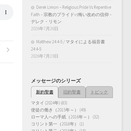
Derek Limon – Religious Pride Vs Repentive
Faith – 宗教のプライドvs悔い改めの信仰 –
デレク・リモン
2026年7月26日
Matthew 24:4-5 / マタイによる福音書
24:4-5
2026年7月19日
メッセージのシリーズ
新約聖書
旧約聖書
トピック
マタイ (2024年)
(83)
使徒の働き（2015年～）
(49)
ローマ人への手紙（2016年～）
(32)
コリント第一（2018年）
(1)
コリント第二（2018年）
(18)