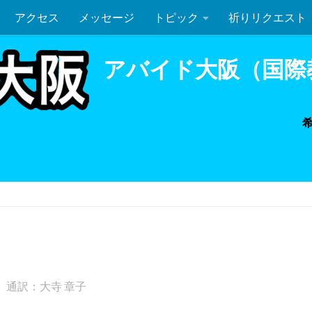
アクセス
メッセージ
トピック
祈りリクエスト
ルカ 7:36-50
聖餐式
アバイド大阪（国際
通訳：大寺 章子