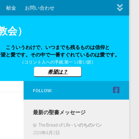
献金
お問い合わせ
教会）
こういうわけで、いつまでも残るものは信仰と
希望と愛です。その中で一番すぐれているのは愛です。
（コリント人への手紙 第一 13章13節）
希望は？
FOLLOW:
最新の聖書メッセージ
The Bread of Life – いのちのパン
2026年8月2日