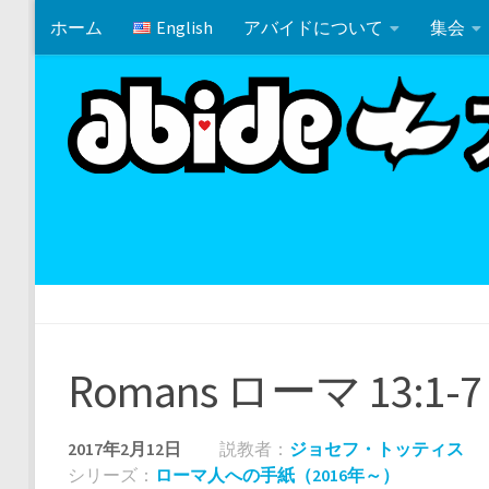
ホーム
English
アバイドについて
集会
コンテンツの下
ホワイトエレファント・パーティー
マタイ 19:10-12
Romans ローマ 13:1-7
2017年2月12日
説教者：
ジョセフ・トッティス
シリーズ：
ローマ人への手紙（2016年～）