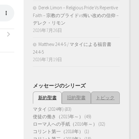
Derek Limon – Religious Pride Vs Repentive
Faith – 宗教のプライドvs悔い改めの信仰 –
デレク・リモン
2026年7月26日
Matthew 24:4-5 / マタイによる福音書
24:4-5
2026年7月19日
メッセージのシリーズ
新約聖書
旧約聖書
トピック
マタイ (2024年)
(83)
使徒の働き（2015年～）
(49)
ローマ人への手紙（2016年～）
(32)
コリント第一（2018年）
(1)
コリント第二（2018年）
(18)