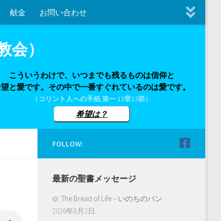
献金
お問い合わせ
教会）
こういうわけで、いつまでも残るものは信仰と
希望と愛です。その中で一番すぐれているのは愛です。
（コリント人への手紙 第一 13章13節）
希望は？
FOLLOW:
最新の聖書メッセージ
The Bread of Life – いのちのパン
2026年8月2日