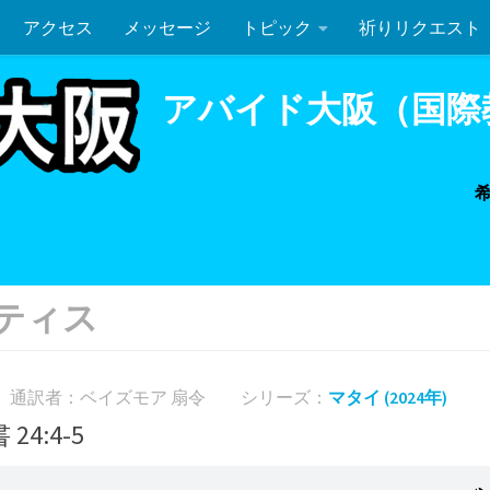
アクセス
メッセージ
トピック
祈りリクエスト
ルカ 7:36-50
聖餐式
アバイド大阪（国際
ティス
通訳者：ベイズモア 扇令
シリーズ：
マタイ (2024年)
24:4-5