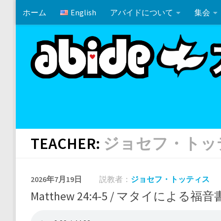
ホーム
English
アバイドについて
集会
コンテンツの下
ホワイトエレファント・パーティー
マタイ 19:10-12
TEACHER:
ジョセフ・トッ
2026年7月19日
説教者：
ジョセフ・トッティス
Matthew 24:4-5 / マタイによる福音書 