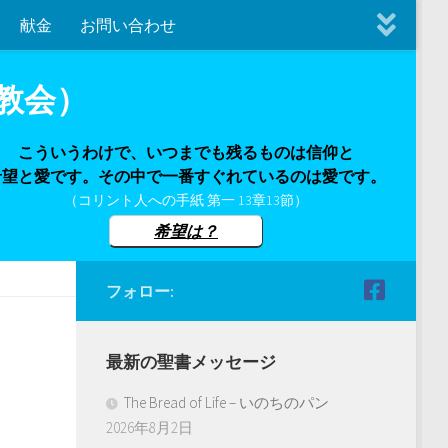
献金
お問い合わせ
教会）
こういうわけで、いつまでも残るものは信仰と
希望と愛です。その中で一番すぐれているのは愛です。
（コリント人への手紙 第一 13章13節）
希望は？
フォロー:
最新の聖書メッセージ
The Bread of Life – いのちのパン
2026年8月2日