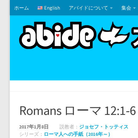
ホーム
English
アバイドについて
集会
コンテンツの下
ホワイトエレファント・パーティー
マタイ 19:10-12
Romans ローマ 12:1-6
2017年1月8日
説教者：
ジョセフ・トッティス
シリーズ：
ローマ人への手紙（2016年～）