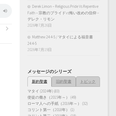
Derek Limon – Religious Pride Vs Repentive
Faith – 宗教のプライドvs悔い改めの信仰 –
デレク・リモン
2026年7月26日
Matthew 24:4-5 / マタイによる福音書
24:4-5
2026年7月19日
メッセージのシリーズ
新約聖書
旧約聖書
トピック
マタイ (2024年)
(83)
使徒の働き（2015年～）
(49)
ローマ人への手紙（2016年～）
(32)
コリント第一（2018年）
(1)
コリント第二（2018年）
(18)