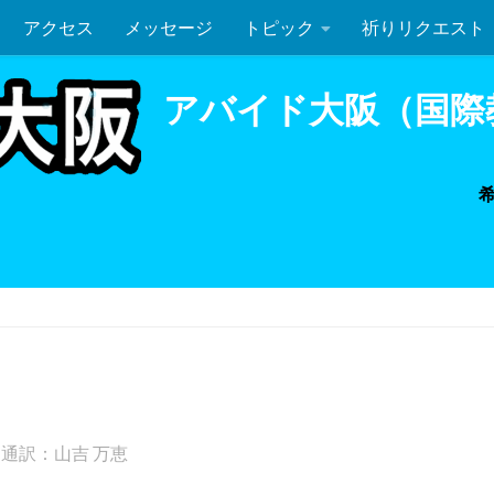
アクセス
メッセージ
トピック
祈りリクエスト
マタイ 24:6-14
聖餐式
アバイド大阪（国際
通訳：山吉 万恵