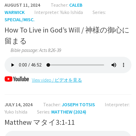
AUGUST 11, 2024
Teacher:
CALEB
WARWICK
Interpreter: Yuko Ishida
Series:
SPECIAL/MISC.
How To Live in God’s Will / 神様の御心に
留まる
Bible passage: Acts 8:26-39
View video / ビデオを見る
JULY 14, 2024
Teacher:
JOSEPH TOTSIS
Interpreter:
Yuko Ishida
Series:
MATTHEW (2024)
Matthew マタイ3:1-11