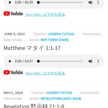
View video / ビデオを見る
JUNE 9, 2024
Teacher:
JOSEPH TOTSIS
Interpreter:
Yuko Ishida
Series:
MATTHEW (2024)
Matthew マタイ 1:1-17
View video / ビデオを見る
MAY 5, 2024
Teacher:
JOSEPH TOTSIS
Interpreter:
Yuko Ishida
Series:
REVELATION (2023-2024)
Revelation 黙示録 21:1-8