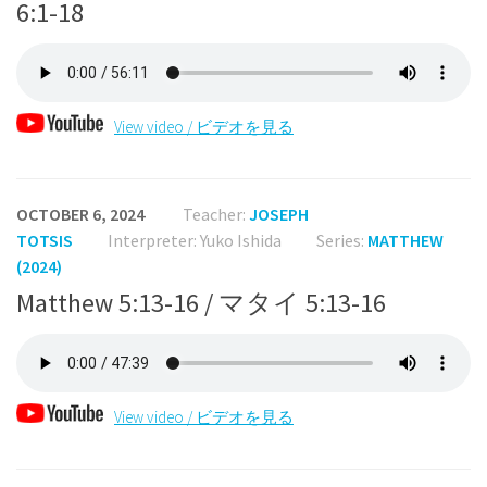
6:1-18
View video / ビデオを見る
OCTOBER 6, 2024
Teacher:
JOSEPH
TOTSIS
Interpreter: Yuko Ishida
Series:
MATTHEW
(2024)
Matthew 5:13-16 / マタイ 5:13-16
View video / ビデオを見る