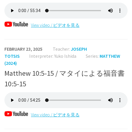
View video / ビデオを見る
FEBRUARY 23, 2025
Teacher:
JOSEPH
TOTSIS
Interpreter: Yuko Ishida
Series:
MATTHEW
(2024)
Matthew 10:5-15 / マタイによる福音書
10:5-15
View video / ビデオを見る