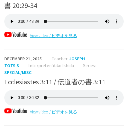
書 20:29-34
View video / ビデオを見る
DECEMBER 21, 2025
Teacher:
JOSEPH
TOTSIS
Interpreter: Yuko Ishida
Series:
SPECIAL/MISC.
Ecclesiastes 3:11 / 伝道者の書 3:11
View video / ビデオを見る