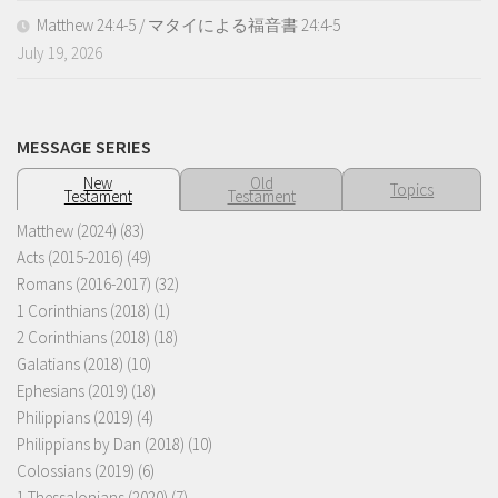
Matthew 24:4-5 / マタイによる福音書 24:4-5
July 19, 2026
MESSAGE SERIES
New
Old
Topics
Testament
Testament
Matthew (2024)
(83)
Acts (2015-2016)
(49)
Romans (2016-2017)
(32)
1 Corinthians (2018)
(1)
2 Corinthians (2018)
(18)
Galatians (2018)
(10)
Ephesians (2019)
(18)
Philippians (2019)
(4)
Philippians by Dan (2018)
(10)
Colossians (2019)
(6)
1 Thessalonians (2020)
(7)