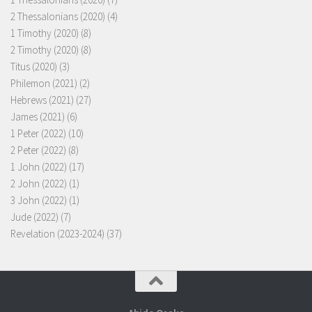
2 Thessalonians (2020)
(4)
1 Timothy (2020)
(8)
2 Timothy (2020)
(8)
Titus (2020)
(3)
Philemon (2021)
(2)
Hebrews (2021)
(27)
James (2021)
(6)
1 Peter (2022)
(10)
2 Peter (2022)
(8)
1 John (2022)
(17)
2 John (2022)
(1)
3 John (2022)
(1)
Jude (2022)
(7)
Revelation (2023-2024)
(37)