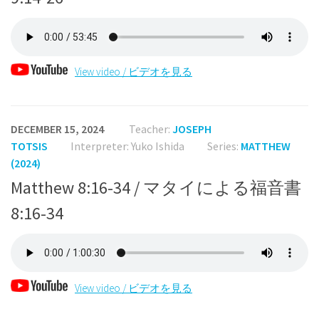
View video / ビデオを見る
DECEMBER 15, 2024
Teacher:
JOSEPH
TOTSIS
Interpreter: Yuko Ishida
Series:
MATTHEW
(2024)
Matthew 8:16-34 / マタイによる福音書
8:16-34
View video / ビデオを見る