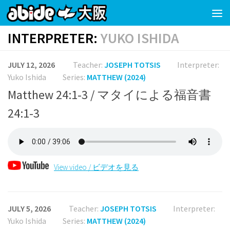
Skip to content
INTERPRETER:
YUKO ISHIDA
JULY 12, 2026
Teacher:
JOSEPH TOTSIS
Interpreter:
Yuko Ishida
Series:
MATTHEW (2024)
Matthew 24:1-3 / マタイによる福音書
24:1-3
View video / ビデオを見る
JULY 5, 2026
Teacher:
JOSEPH TOTSIS
Interpreter:
Yuko Ishida
Series:
MATTHEW (2024)