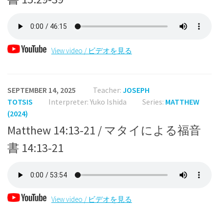
View video / ビデオを見る
SEPTEMBER 14, 2025
Teacher:
JOSEPH
TOTSIS
Interpreter: Yuko Ishida
Series:
MATTHEW
(2024)
Matthew 14:13-21 / マタイによる福音
書 14:13-21
View video / ビデオを見る